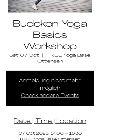
Budokon Yoga
Basics
Workshop
Sat 07 Oct
  |  
TRIBE Yoga Base
Ottensen
Anmeldung nicht mehr
möglich
Check andere Events
Date | Time | Location
07 Oct 2023, 14:00 – 16:30
TRIBE Yoga Base Ottensen,