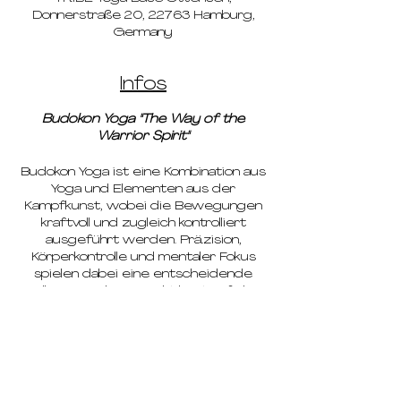
Donnerstraße 20, 22763 Hamburg,
Germany
Infos
Budokon Yoga "The Way of the
Warrior Spirit"
Budokon Yoga ist eine Kombination aus
Yoga und Elementen aus der
Kampfkunst, wobei die Bewegungen
kraftvoll und zugleich kontrolliert
ausgeführt werden. Präzision,
Körperkontrolle und mentaler Fokus
spielen dabei eine entscheidende
Rolle. Der Schwerpunkt liegt auf den
fließenden Übergängen von Haltung zu
Haltung und weniger auf dem
statischen Halten der einzelnen
Asanas. Ziel ist es, physische und
geistige Stärke aufzubauen, um eine
äußere sowie innere Balance zu