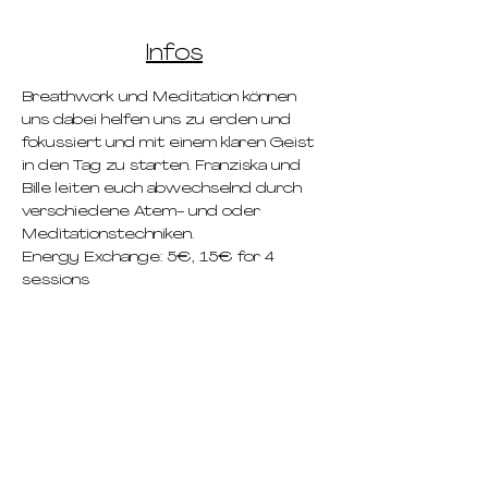
Infos
Breathwork und Meditation können 
uns dabei helfen uns zu erden und 
fokussiert und mit einem klaren Geist 
in den Tag zu starten. Franziska und 
Bille leiten euch abwechselnd durch 
verschiedene Atem- und oder 
Meditationstechniken. 
Energy Exchange: 5€, 15€ for 4 
sessions
pricing
schedule
deep dives