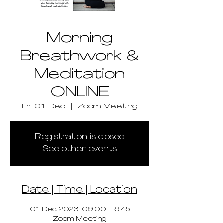
Morning
Breathwork &
Meditation
ONLINE
Fri 01 Dec
  |  
Zoom Meeting
Registration is closed
See other events
Date | Time | Location
01 Dec 2023, 09:00 – 9:45
Zoom Meeting