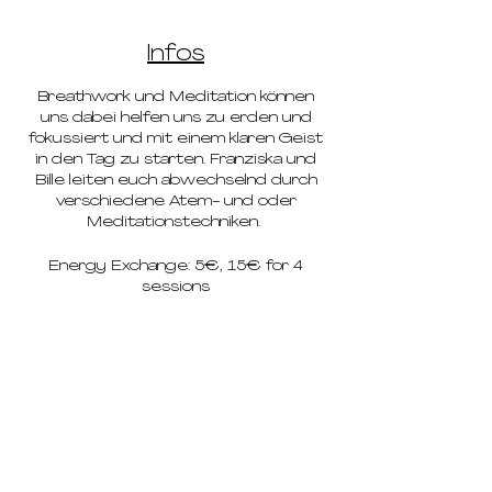
Infos
Breathwork und Meditation können
uns dabei helfen uns zu erden und
fokussiert und mit einem klaren Geist
in den Tag zu starten. Franziska und
Bille leiten euch abwechselnd durch
verschiedene Atem- und oder
Meditationstechniken.
Energy Exchange: 5€, 15€ for 4
sessions
pricing
schedule
deep dives