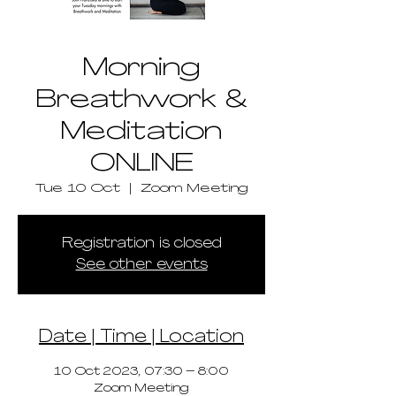
Morning
Breathwork &
Meditation
ONLINE
Tue 10 Oct
  |  
Zoom Meeting
Registration is closed
See other events
Date | Time | Location
10 Oct 2023, 07:30 – 8:00
Zoom Meeting